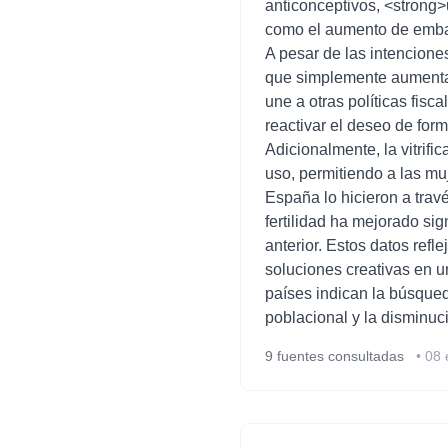
anticonceptivos, <strong
como el aumento de embar
A pesar de las intencione
que simplemente aumentar 
une a otras políticas fis
reactivar el deseo de for
Adicionalmente, la vitrif
uso, permitiendo a las mu
España lo hicieron a travé
fertilidad ha mejorado si
anterior. Estos datos refl
soluciones creativas en 
países indican la búsqued
poblacional y la disminuci
9
fuentes consultadas
•
08 