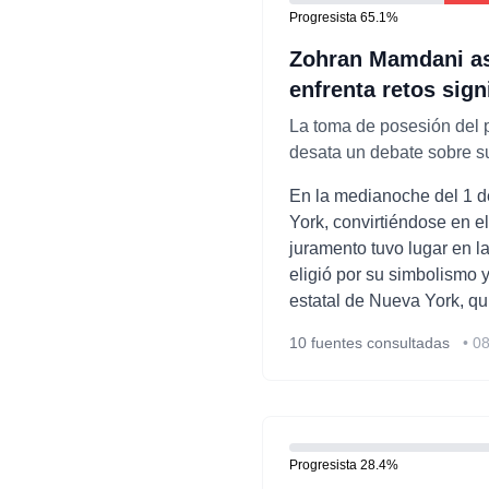
Progresista
65.1
%
Zohran Mamdani as
enfrenta retos sig
La toma de posesión del p
desata un debate sobre su
En la medianoche del 1 d
York, convirtiéndose en e
juramento tuvo lugar en l
eligió por su simbolismo y
estatal de Nueva York, qu
10
fuentes consultadas
•
08
Progresista
28.4
%