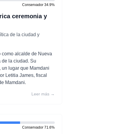
Conservador
34.9
%
rica ceremonia y
tica de la ciudad y
o como alcalde de Nueva
 de la ciudad. Su
co, un lugar que Mamdani
r Letitia James, fiscal
a de Mamdani.
Leer más →
Conservador
71.6
%