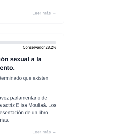
Leer más →
Conservador
28.2
%
ión sexual a la
iento.
eterminado que existen
tavoz parlamentario de
a actriz Elisa Mouliaá. Los
esentación de un libro.
rias.
Leer más →