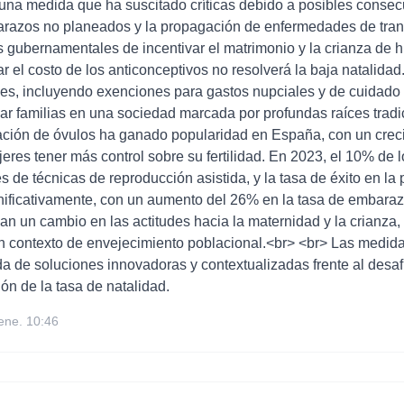
>una medida que ha suscitado críticas debido a posibles conse
azos no planeados y la propagación de enfermedades de tran
s gubernamentales de incentivar el matrimonio y la crianza de hi
el costo de los anticonceptivos no resolverá la baja natalida
cales, incluyendo exenciones para gastos nupciales y de cuidad
mar familias en una sociedad marcada por profundas raíces tradi
icación de óvulos ha ganado popularidad en España, con un cre
jeres tener más control sobre su fertilidad. En 2023, el 10% de
s de técnicas de reproducción asistida, y la tasa de éxito en la
gnificativamente, con un aumento del 26% en la tasa de embarazo
ejan un cambio en las actitudes hacia la maternidad y la crianz
un contexto de envejecimiento poblacional.<br> <br> Las medi
a de soluciones innovadoras y contextualizadas frente al desaf
ón de la tasa de natalidad.
ene. 10:46