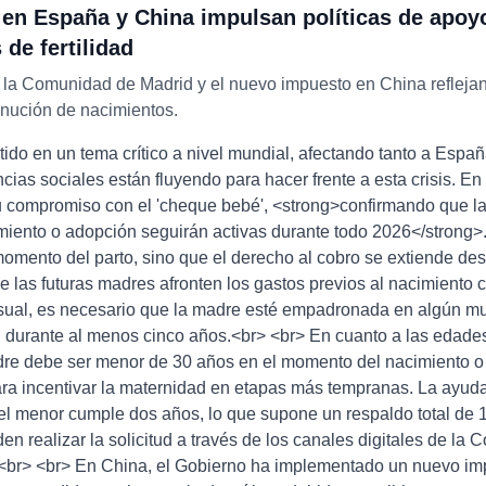
d en España y China impulsan políticas de apoy
de fertilidad
 la Comunidad de Madrid y el nuevo impuesto en China reflejan
inución de nacimientos.
tido en un tema crítico a nivel mundial, afectando tanto a Esp
encias sociales están fluyendo para hacer frente a esta crisis.
 compromiso con el 'cheque bebé', <strong>confirmando que l
iento o adopción seguirán activas durante todo 2026</strong>.
momento del parto, sino que el derecho al cobro se extiende d
e las futuras madres afronten los gastos previos al nacimient
ual, es necesario que la madre esté empadronada en algún mu
ón durante al menos cinco años.<br> <br> En cuanto a las edad
dre debe ser menor de 30 años en el momento del nacimiento 
para incentivar la maternidad en etapas más tempranas. La ayud
el menor cumple dos años, lo que supone un respaldo total de 
en realizar la solicitud a través de los canales digitales de la
ón.<br> <br> En China, el Gobierno ha implementado un nuevo i