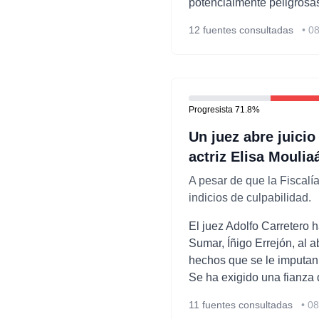
potencialmente peligrosa
12
fuentes consultadas
•
08
Progresista
71.8
%
Un juez abre juicio
actriz Elisa Moulia
A pesar de que la Fiscalí
indicios de culpabilidad.
El juez Adolfo Carretero 
Sumar, Íñigo Errejón, al a
hechos que se le imputan 
Se ha exigido una fianza 
11
fuentes consultadas
•
08