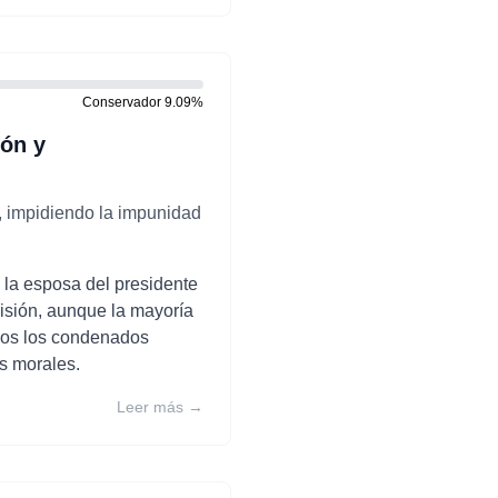
Conservador
9.09
%
ión y
, impidiendo la impunidad
 la esposa del presidente
isión, aunque la mayoría
odos los condenados
s morales.
Leer más →