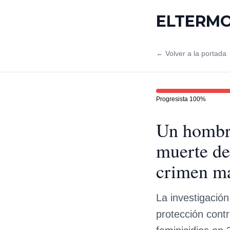
ELTERM
← Volver a la portada
Progresista
100
%
Un hombre
muerte de
crimen ma
La investigación
protección cont