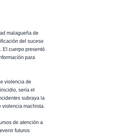
idad malagueña de
tificación del suceso
o. El cuerpo presentó
información para
de violencia de
icidio, sería el
ncidentes subraya la
 violencia machista.
cursos de atención a
evenir futuros