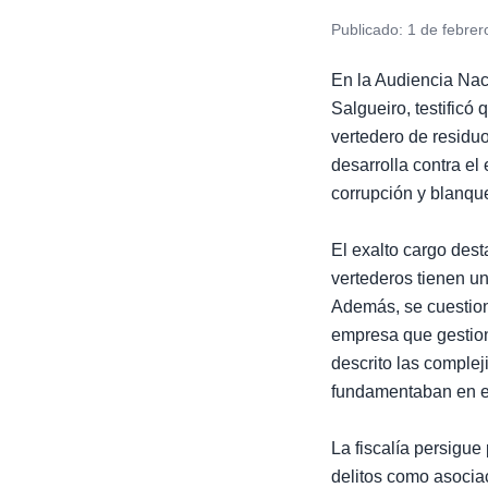
Publicado:
1 de febrer
En la Audiencia Naci
Salgueiro, testificó 
vertedero de residuo
desarrolla contra el
corrupción y blanque
El exalto cargo dest
vertederos tienen un
Además, se cuestion
empresa que gestion
descrito las comple
fundamentaban en ev
La fiscalía persigue
delitos como asociac