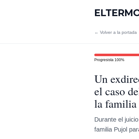
ELTERM
← Volver a la portada
Progresista
100
%
Un exdirec
el caso de
la familia
Durante el juici
familia Pujol pa