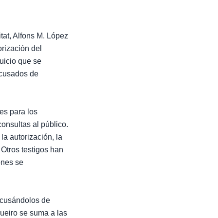
tat, Alfons M. López
orización del
juicio que se
 acusados de
es para los
onsultas al público.
a autorización, la
Otros testigos han
ones se
 acusándolos de
gueiro se suma a las