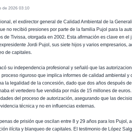
o de 2026 03:10
onal, el exdirector general de Calidad Ambiental de la Generali
que no recibió presiones por parte de la familia Pujol para la aut
s de Tivissa, otorgada en 2002. Esta afirmación es clave en el 
 expresidente Jordi Pujol, sus siete hijos y varios empresarios,
o de capitales.
acó su independencia profesional y señaló que las autorizacion
 proceso riguroso que implica informes de calidad ambiental y c
a la legalidad de la concesión, dado que dos años después de l
aba el vertedero fue vendida por más de 15 millones de euros. 
jidades del proceso de autorización, asegurando que las decisi
idencia técnica y no en influencias externas.
 penas de prisión que oscilan entre 8 y 29 años para los Pujol,
ión ilícita y blanqueo de capitales. El testimonio de López Sal