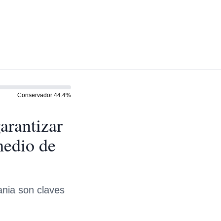
Conservador
44.4
%
arantizar
medio de
ania son claves