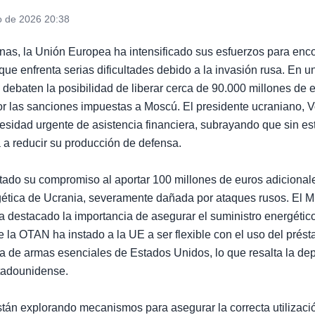
o de 2026 20:38
nas, la Unión Europea ha intensificado sus esfuerzos para enc
 que enfrenta serias dificultades debido a la invasión rusa. En u
 debaten la posibilidad de liberar cerca de 90.000 millones de 
r las sanciones impuestas a Moscú. El presidente ucraniano, V
esidad urgente de asistencia financiera, subrayando que sin es
 a reducir su producción de defensa.
do su compromiso al aportar 100 millones de euros adicionale
gética de Ucrania, severamente dañada por ataques rusos. El Mi
destacado la importancia de asegurar el suministro energétic
e la OTAN ha instado a la UE a ser flexible con el uso del prés
a de armas esenciales de Estados Unidos, lo que resalta la d
tadounidense.
están explorando mecanismos para asegurar la correcta utilizaci