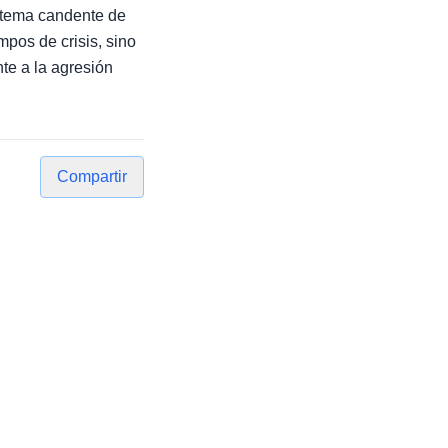
n tema candente de
mpos de crisis, sino
te a la agresión
Compartir