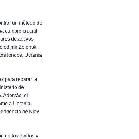
ontrar un método de
na cumbre crucial,
euros de activos
olodímir Zelenski,
tos fondos, Ucrania
s para reparar la
nisterio de
o. Además, el
tamo a Ucrania,
ependencia de Kiev
ón de los fondos y