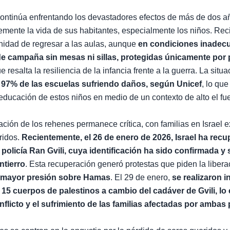
ontinúa enfrentando los devastadores efectos de más de dos añ
mente la vida de sus habitantes, especialmente los niños. Re
unidad de regresar a las aulas, aunque
en condiciones inadec
de campaña sin mesas ni sillas, protegidas únicamente por 
ue resalta la resiliencia de la infancia frente a la guerra. La situ
 97% de las escuelas sufriendo daños, según Unicef
, lo qu
a educación de estos niños en medio de un contexto de alto el fu
tuación de los rehenes permanece crítica, con familias en Israel
ridos.
Recientemente, el 26 de enero de 2026, Israel ha recu
l policía Ran Gvili, cuya identificación ha sido confirmada y 
ntierro
. Esta recuperación generó protestas que piden la liber
 mayor presión sobre Hamas
. El 29 de enero,
se realizaron 
 15 cuerpos de palestinos a cambio del cadáver de Gvili, lo 
flicto y el sufrimiento de las familias afectadas por ambas 