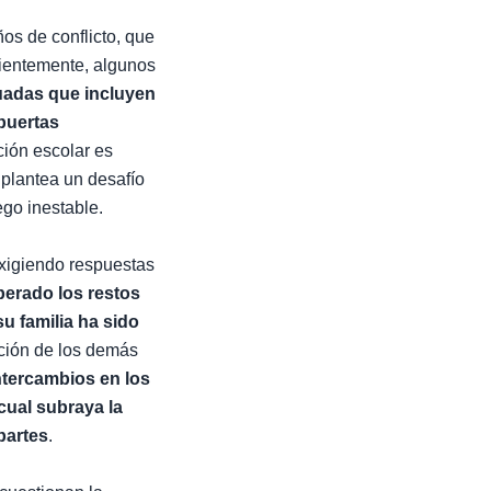
os de conflicto, que
cientemente, algunos
uadas que incluyen
puertas
ación escolar es
e plantea un desafío
ego inestable.
 exigiendo respuestas
perado los restos
su familia ha sido
ación de los demás
intercambios en los
cual subraya la
partes
.