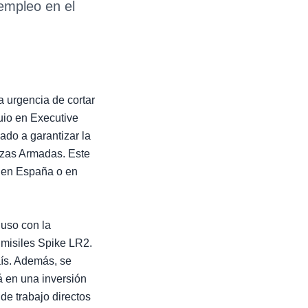
empleo en el
 urgencia de cortar
uio en Executive
ado a garantizar la
rzas Armadas. Este
s en España o en
luso con la
 misiles Spike LR2.
ís. Además, se
á en una inversión
de trabajo directos