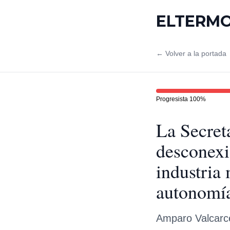
ELTERM
← Volver a la portada
Progresista
100
%
La Secret
desconexió
industria 
autonomía
Amparo Valcarce