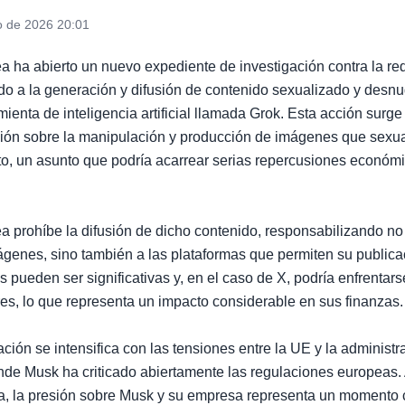
o de 2026 20:01
 ha abierto un nuevo expediente de investigación contra la red
do a la generación y difusión de contenido sexualizado y desn
mienta de inteligencia artificial llamada Grok. Esta acción surg
ión sobre la manipulación y producción de imágenes que sexua
to, un asunto que podría acarrear serias repercusiones económi
 prohíbe la difusión de dicho contenido, responsabilizando no 
ágenes, sino también a las plataformas que permiten su public
s pueden ser significativas y, en el caso de X, podría enfrentar
es, lo que representa un impacto considerable en sus finanzas.
ación se intensifica con las tensiones entre la UE y la administr
de Musk ha criticado abiertamente las regulaciones europeas.
a, la presión sobre Musk y su empresa representa un momento cr