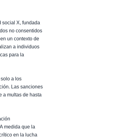
 social X, fundada
udos no consentidos
e en un contexto de
lizan a individuos
cas para la
solo a los
ación. Las sanciones
se a multas de hasta
ación
 A medida que la
ítico en la lucha