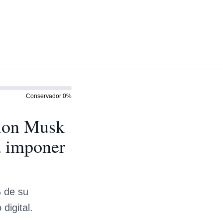
Conservador
0
%
Elon Musk
a imponer
% de su
digital.