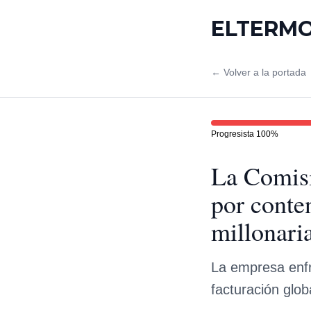
ELTERM
← Volver a la portada
Progresista
100
%
La Comisi
por conte
millonari
La empresa enfr
facturación globa