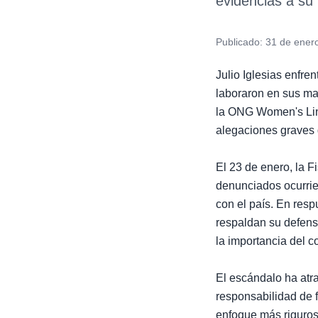
evidencias a su 
Publicado:
31 de ener
Julio Iglesias enfr
laboraron en sus m
la ONG Women's Link
alegaciones graves 
El 23 de enero, la Fi
denunciados ocurrier
con el país. En res
respaldan su defens
la importancia del 
El escándalo ha atra
responsabilidad de f
enfoque más riguros