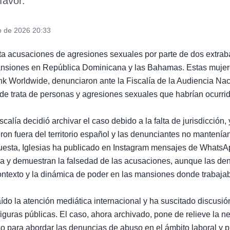
favor.
o de 2026 20:33
enta acusaciones de agresiones sexuales por parte de dos extra
ansiones en República Dominicana y las Bahamas. Estas mujer
 Worldwide, denunciaron ante la Fiscalía de la Audiencia Nac
de trata de personas y agresiones sexuales que habrían ocurri
scalía decidió archivar el caso debido a la falta de jurisdicción
on fuera del territorio español y las denunciantes no mantenía
puesta, Iglesias ha publicado en Instagram mensajes de WhatsA
a y demuestran la falsedad de las acusaciones, aunque las de
contexto y la dinámica de poder en las mansiones donde trabaja
ído la atención mediática internacional y ha suscitado discusió
iguras públicas. El caso, ahora archivado, pone de relieve la 
o para abordar las denuncias de abuso en el ámbito laboral y p