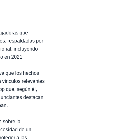
bajadoras que
es, respaldadas por
ional, incluyendo
do en 2021.
, ya que los hechos
n vínculos relevantes
pp que, según él,
nunciantes destacan
ban.
n sobre la
necesidad de un
roteger a las