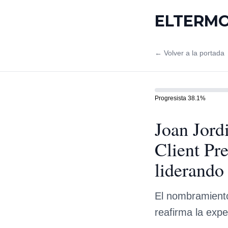
ELTERM
← Volver a la portada
Progresista
38.1
%
Joan Jord
Client Pr
liderando
El nombramiento 
reafirma la expe