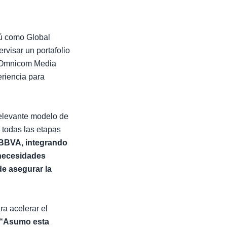
dú como Global
rvisar un portafolio
e Omnicom Media
riencia para
relevante modelo de
 todas las etapas
 BBVA, integrando
 necesidades
de asegurar la
ra acelerar el
“Asumo esta