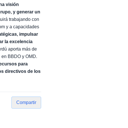
na visión
grupo, y generar un
guirá trabajando con
com y a capacidades
ratégicas, impulsar
ar la excelencia
erdú aporta más de
go en BBDO y OMD.
recursos para
s directivos de los
Compartir