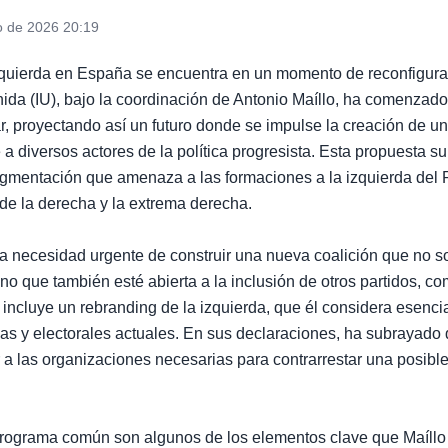
o de 2026 20:19
izquierda en España se encuentra en un momento de reconfigura
nida (IU), bajo la coordinación de Antonio Maíllo, ha comenzado
r, proyectando así un futuro donde se impulse la creación de 
e a diversos actores de la política progresista. Esta propuesta s
agmentación que amenaza a las formaciones a la izquierda de
 de la derecha y la extrema derecha.
la necesidad urgente de construir una nueva coalición que no 
ino que también esté abierta a la inclusión de otros partidos, c
incluye un rebranding de la izquierda, que él considera esenci
icas y electorales actuales. En sus declaraciones, ha subrayad
 a las organizaciones necesarias para contrarrestar una posible
programa común son algunos de los elementos clave que Maíllo