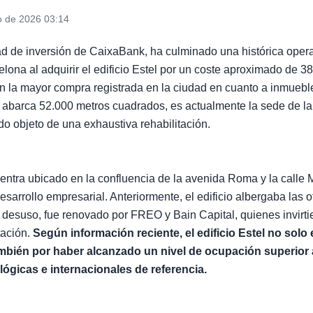
o de 2026 03:14
ad de inversión de CaixaBank, ha culminado una histórica opera
elona al adquirir el edificio Estel por un coste aproximado de 3
en la mayor compra registrada en la ciudad en cuanto a inmueble
ue abarca 52.000 metros cuadrados, es actualmente la sede de l
o objeto de una exhaustiva rehabilitación.
entra ubicado en la confluencia de la avenida Roma y la calle M
desarrollo empresarial. Anteriormente, el edificio albergaba las o
e desuso, fue renovado por FREO y Bain Capital, quienes invirti
tación.
Según información reciente, el edificio Estel no solo 
mbién por haber alcanzado un nivel de ocupación superior 
ógicas e internacionales de referencia.