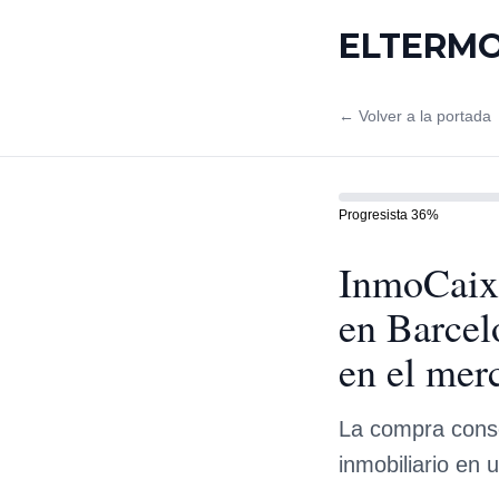
ELTERM
← Volver a la portada
Progresista
36
%
InmoCaixa
en Barcel
en el mer
La compra conso
inmobiliario en 