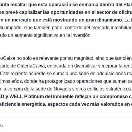
nte resaltar que esta operación se enmarca dentro del Pla
ue prevé capitalizar las oportunidades en el sector de ofici
s en un mercado que está mostrando un gran dinamismo.
La 
su importe, sino también por el contexto del mercado inmobiliar
do un aumento significativo en la inversión.
oCaixa no solo es relevante por su magnitud, sino que también
parte de CriteriaCaixa, enfocada en diversificar y mejorar la ren
. Este reciente acuerdo se suma a una serie de adquisiciones re
timos años, donde ha protagonizado operaciones que suman ce
 la compra de la sede de Novartis y otros edificios estratégicos
ED y WELL Platinum del inmueble reflejan un compromiso c
a eficiencia energética, aspectos cada vez más valorados en
3
):