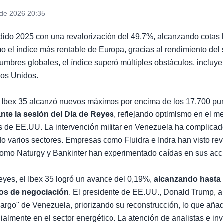
 de 2026 20:35
dido 2025 con una revalorización del 49,7%, alcanzando cotas h
 el índice más rentable de Europa, gracias al rendimiento del 
dumbres globales, el índice superó múltiples obstáculos, incluy
dos Unidos.
el Ibex 35 alcanzó nuevos máximos por encima de los 17.700 pu
nte la sesión del Día de Reyes
, reflejando optimismo en el m
es de EE.UU. La intervención militar en Venezuela ha complicad
o varios sectores. Empresas como Fluidra e Indra han visto rev
como Naturgy y Bankinter han experimentado caídas en sus acc
eyes, el Ibex 35 logró un avance del 0,19%,
alcanzando hasta 
tos de negociación
. El presidente de EE.UU., Donald Trump, 
cargo" de Venezuela, priorizando su reconstrucción, lo que aña
almente en el sector energético. La atención de analistas e in