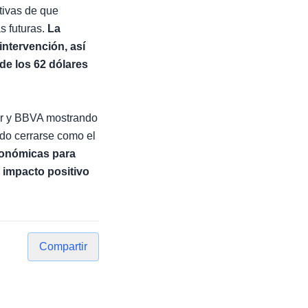
ativas de que
s futuras.
La
intervención, así
de los 62 dólares
der y BBVA mostrando
ado cerrarse como el
conómicas para
n impacto positivo
Compartir