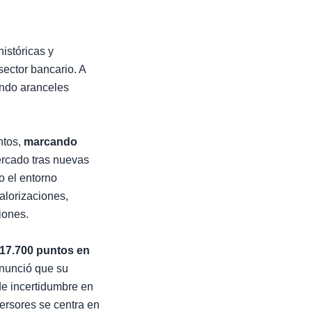
istóricas y
sector bancario. A
endo aranceles
ntos,
marcando
ercado tras nuevas
o el entorno
alorizaciones,
iones.
17.700 puntos en
anunció que su
de incertidumbre en
versores se centra en