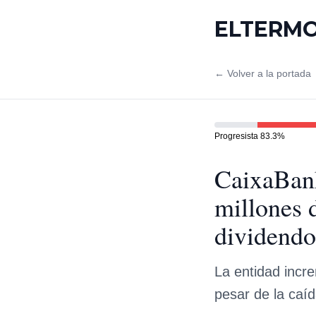
ELTERM
← Volver a la portada
Progresista
83.3
%
CaixaBank
millones 
dividendo
La entidad incr
pesar de la caíd