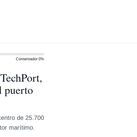
Conservador
0
%
eTechPort,
l puerto
 centro de 25.700
tor marítimo.